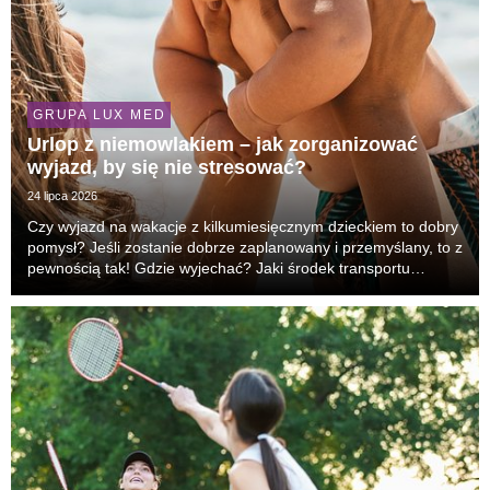
GRUPA LUX MED
Urlop z niemowlakiem – jak zorganizować
wyjazd, by się nie stresować?
24 lipca 2026
Czy wyjazd na wakacje z kilkumiesięcznym dzieckiem to dobry
pomysł? Jeśli zostanie dobrze zaplanowany i przemyślany, to z
pewnością tak! Gdzie wyjechać? Jaki środek transportu
wybrać? Co spakować do wakacyjnej apteczki? Na te i inne
pytania odpowiada lek. Aneta Górska-Ko...