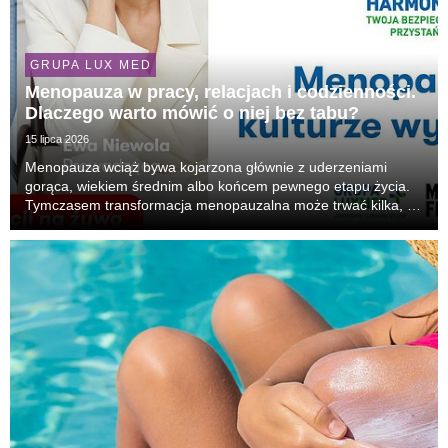
GRUPA LUX MED
Menopauza w pracy, relacjach i codzienności.
Dlaczego warto mówić o niej bez tabu?
15 lipca 2026
Menopauza wciąż bywa kojarzona głównie z uderzeniami
gorąca, wiekiem średnim albo końcem pewnego etapu życia.
Tymczasem transformacja menopauzalna może trwać kilka, a
czasem kilkanaście lat i wpływać na zdrowie, samopoczucie,
relacje, seksualność, pracę oraz poczucie spr...