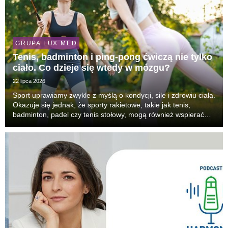
GRUPA LUX MED
Tenis, badminton i ping-pong ćwiczą nie tylko
ciało. Co dzieje się wtedy w mózgu?
22 lipca 2026
Sport uprawiamy zwykle z myślą o kondycji, sile i zdrowiu ciała.
Okazuje się jednak, że sporty rakietowe, takie jak tenis,
badminton, padel czy tenis stołowy, mogą również wspierać
pracę mózgu. Podczas gry intensywnie angażujemy uwagę,
pamięć roboczą, refleks, zdolność p...