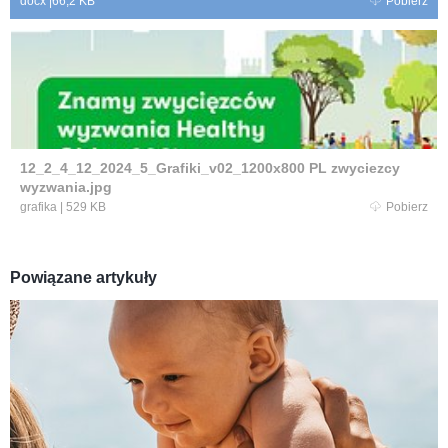
docx
|
66,2 KB
Pobierz
12_2_4_12_2024_5_Grafiki_v02_1200x800 PL zwyciezcy
wyzwania.jpg
grafika
|
529 KB
Pobierz
Powiązane artykuły