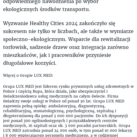
odpowiedniego nawodnienia po wybór
ekologicznych środków transportu.
Wyzwanie Healthy Cities 2024 zakończyło się
sukcesem nie tylko w liczbach, ale także w wymiarze
społeczno-ekologicznym. Wsparcie dla rewitalizacji
torfowisk, sadzenie drzew oraz integracja zarówno
mieszkańców, jak i pracowników przyniesie
długofalowe korzyści.
Więcej o Grupie LUX MED:
Grupa LUX MED jest liderem rynku prywatnych usług zdrowotnych w
Polsce i częścią Bupa, która działa, jako ubezpieczyciel i
świadczeniodawca usług medycznych na całym świecie. Firma
świadczy swoje usługi w Polsce od ponad 30 lat. Grupa LUX MED
zapewnia pełną opiekę: ambulatoryjną, diagnostyczną,
rehabilitacyjną, stomatologiczną, psychologiczną, szpitalną i
długoterminową dla ponad 3 000 000 pacjentów. Do ich dyspozycji
jest ponad 300 ogólnodostępnych i przyzakładowych centrów
medycznych, 16 szpitali oraz ok. 3 000 poradni partnerskich. Grupa
LUX MED zatrudnia ponad 24 000 osób, w tym ponad 10 000 lekarzy
i 8 000 wspierającego personelu medycznego, a w codziennej