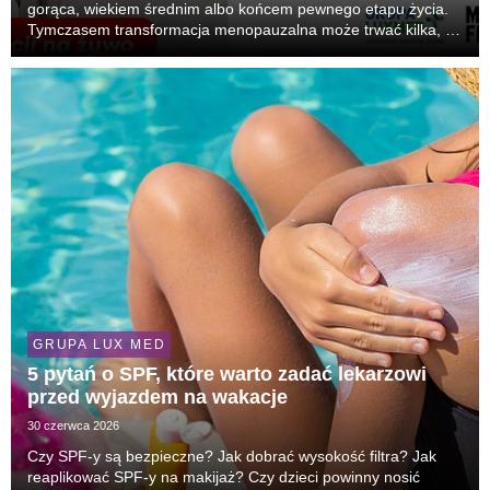
gorąca, wiekiem średnim albo końcem pewnego etapu życia.
Tymczasem transformacja menopauzalna może trwać kilka, a
czasem kilkanaście lat i wpływać na zdrowie, samopoczucie,
relacje, seksualność, pracę oraz poczucie spr...
GRUPA LUX MED
5 pytań o SPF, które warto zadać lekarzowi
przed wyjazdem na wakacje
30 czerwca 2026
Czy SPF-y są bezpieczne? Jak dobrać wysokość filtra? Jak
reaplikować SPF-y na makijaż? Czy dzieci powinny nosić