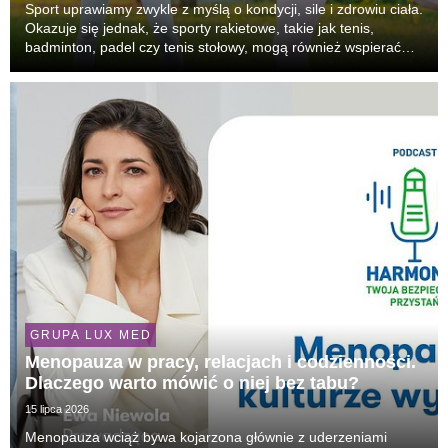
Sport uprawiamy zwykle z myślą o kondycji, sile i zdrowiu ciała.
Okazuje się jednak, że sporty rakietowe, takie jak tenis,
badminton, padel czy tenis stołowy, mogą również wspierać
pracę mózgu. Podczas gry intensywnie angażujemy uwagę,
pamięć roboczą, refleks, zdolność p...
GRUPA LUX MED
Menopauza w pracy, relacjach i codzienności.
Dlaczego warto mówić o niej bez tabu?
15 lipca 2026
Menopauza wciąż bywa kojarzona głównie z uderzeniami