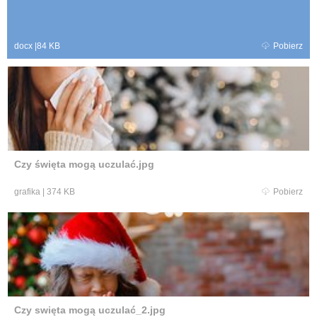
docx
|
84 KB
Pobierz
Czy święta mogą uczulać.jpg
grafika
|
374 KB
Pobierz
Czy swięta mogą uczulać_2.jpg