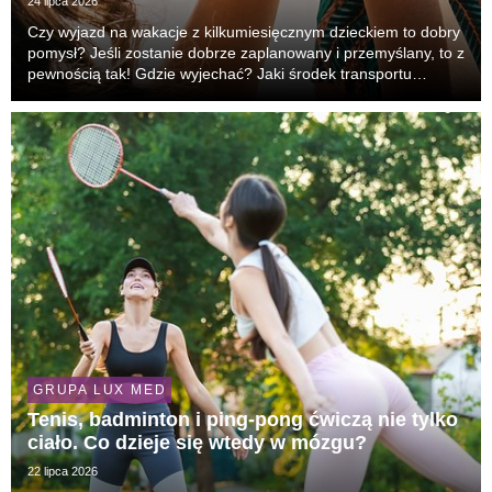
24 lipca 2026
Czy wyjazd na wakacje z kilkumiesięcznym dzieckiem to dobry
pomysł? Jeśli zostanie dobrze zaplanowany i przemyślany, to z
pewnością tak! Gdzie wyjechać? Jaki środek transportu
wybrać? Co spakować do wakacyjnej apteczki? Na te i inne
pytania odpowiada lek. Aneta Górska-Ko...
GRUPA LUX MED
Tenis, badminton i ping-pong ćwiczą nie tylko
ciało. Co dzieje się wtedy w mózgu?
22 lipca 2026