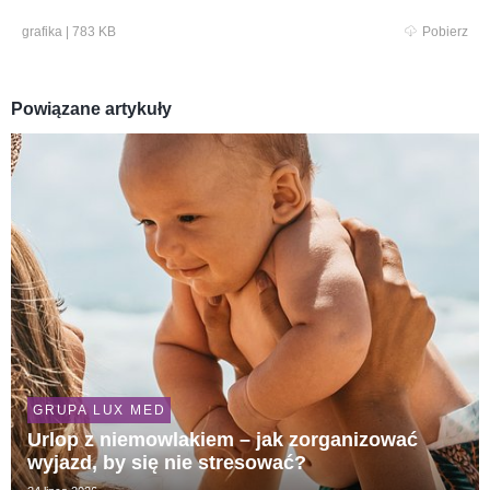
grafika
|
783 KB
Pobierz
Powiązane artykuły
GRUPA LUX MED
Urlop z niemowlakiem – jak zorganizować
wyjazd, by się nie stresować?