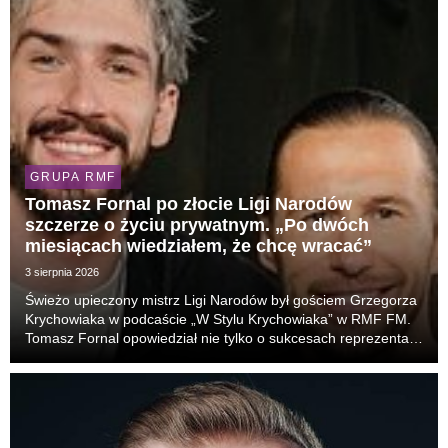
GRUPA RMF
Tomasz Fornal po złocie Ligi Narodów
szczerze o życiu prywatnym. „Po dwóch
miesiącach wiedziałem, że chcę wracać”
3 sierpnia 2026
Świeżo upieczony mistrz Ligi Narodów był gościem Grzegorza
Krychowiaka w podcaście „W Stylu Krychowiaka” w RMF FM.
Tomasz Fornal opowiedział nie tylko o sukcesach reprezentacji
Polski, ale również o życiu prywatnym, tęsknocie za Polską,
relacji z bratem i zmianach, które...