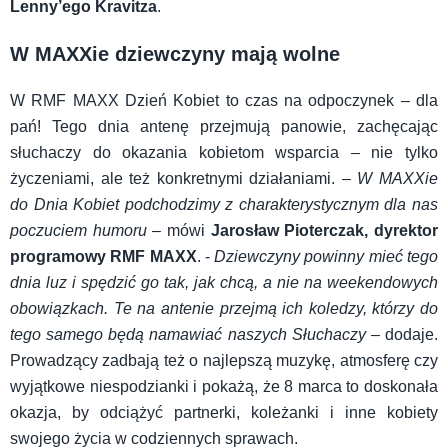
Lenny’ego Kravitza
.
W MAXXie dziewczyny mają wolne
W RMF MAXX Dzień Kobiet to czas na odpoczynek – dla
pań! Tego dnia antenę przejmują panowie, zachęcając
słuchaczy do okazania kobietom wsparcia – nie tylko
życzeniami, ale też konkretnymi działaniami. –
W MAXXie
do Dnia Kobiet podchodzimy z charakterystycznym dla nas
poczuciem humoru
– mówi
Jarosław Pioterczak, dyrektor
programowy RMF MAXX
. -
Dziewczyny powinny mieć tego
dnia luz i spędzić go tak, jak chcą, a nie na weekendowych
obowiązkach. Te na antenie przejmą ich koledzy, którzy do
tego samego będą namawiać naszych Słuchaczy
– dodaje.
Prowadzący zadbają też o najlepszą muzykę, atmosferę czy
wyjątkowe niespodzianki i pokażą, że 8 marca to doskonała
okazja, by odciążyć partnerki, koleżanki i inne kobiety
swojego życia w codziennych sprawach.