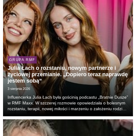
GRUPA RMF
Julia Łach o rozstaniu, nowym partnerze i
życiowej przemianie. „Dopiero teraz naprawdę
jestem sobą”
3 sierpnia 2026
Influencerka Julia Łach była gościnią podcastu „Bratnie Dusze”
w RMF Maxx. W szczerej rozmowie opowiedziała o bolesnym
rozstaniu, terapii, nowej miłości i marzeniu o założeniu rodziny.
Nie zabrakło również zaskakujących wyznań o intuicji i
doświadczeniach, które – jak pr...