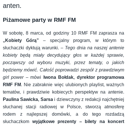
anten.
Piżamowe party w RMF FM
W sobotę, 8 marca, od godziny 10 RMF FM zaprasza na
„Kobiety Górą”
– specjalny program, w którym to
słuchaczki dyktują warunki. –
Tego dnia
na naszej antenie
kobiety będą miały decydujący głos w każdej sprawie,
począwszy od wyboru muzyki, przez tematy, o jakich
będziemy mówić. Całość poprowadzi zespół z prawdziwym
girl power
– mówi
Iwona Bołdak, dyrektor programowa
RMF FM
. Nie zabraknie więc ulubionych playlist, ważnych
tematów, i prawdziwie kobiecych perspektyw na antenie.
Paulina Sawicka, Sarsa
i dziewczyny z redakcji najchętniej
słuchanej stacji radiowej w Polsce, stworzą atmosferę
rodem z najlepszej domówki, a do tego rozdadzą
słuchaczkom
wyjątkowe prezenty – bilety na koncert