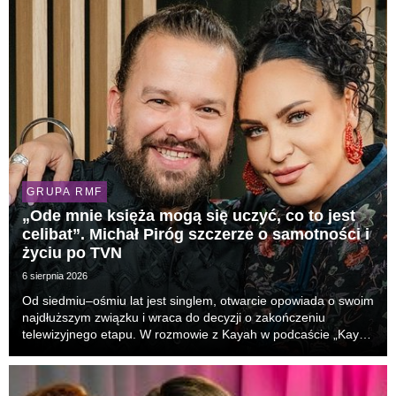
GRUPA RMF
„Ode mnie księża mogą się uczyć, co to jest
celibat”. Michał Piróg szczerze o samotności i
życiu po TVN
6 sierpnia 2026
Od siedmiu–ośmiu lat jest singlem, otwarcie opowiada o swoim
najdłuższym związku i wraca do decyzji o zakończeniu
telewizyjnego etapu. W rozmowie z Kayah w podcaście „Kayah
Zaprasza” w RMF CLASSIC Michał Piróg zdradza, dlaczego
dziś nie szuka miłości na siłę, wspomina si...