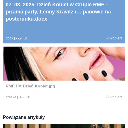
07_03_2025_Dzień Kobiet w Grupie RMF –
piżama party, Lenny Kravitz i… panowie na
posterunku.docx
docx
|
55,9 KB
Pobierz
RMF FM Dzień Kobiet.jpg
grafika
|
377 KB
Pobierz
Powiązane artykuły