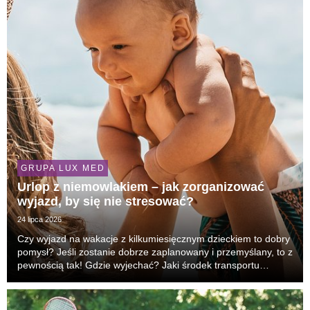
GRUPA LUX MED
Urlop z niemowlakiem – jak zorganizować
wyjazd, by się nie stresować?
24 lipca 2026
Czy wyjazd na wakacje z kilkumiesięcznym dzieckiem to dobry
pomysł? Jeśli zostanie dobrze zaplanowany i przemyślany, to z
pewnością tak! Gdzie wyjechać? Jaki środek transportu
wybrać? Co spakować do wakacyjnej apteczki? Na te i inne
pytania odpowiada lek. Aneta Górska-Ko...