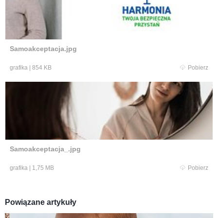
Samoakceptacja.jpg
grafika
|
854 KB
Pobierz
Samoakceptacja_.jpg
grafika
|
1,75 MB
Pobierz
Powiązane artykuły