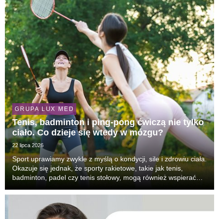
GRUPA LUX MED
Tenis, badminton i ping-pong ćwiczą nie tylko
ciało. Co dzieje się wtedy w mózgu?
22 lipca 2026
Sport uprawiamy zwykle z myślą o kondycji, sile i zdrowiu ciała.
Okazuje się jednak, że sporty rakietowe, takie jak tenis,
badminton, padel czy tenis stołowy, mogą również wspierać
pracę mózgu. Podczas gry intensywnie angażujemy uwagę,
pamięć roboczą, refleks, zdolność p...