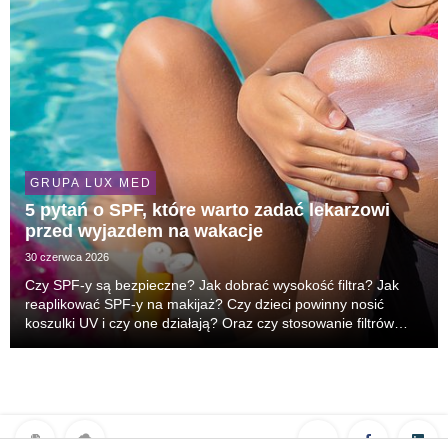
GRUPA LUX MED
5 pytań o SPF, które warto zadać lekarzowi
przed wyjazdem na wakacje
30 czerwca 2026
Czy SPF-y są bezpieczne? Jak dobrać wysokość filtra? Jak
reaplikować SPF-y na makijaż? Czy dzieci powinny nosić
koszulki UV i czy one działają? Oraz czy stosowanie filtrów
może blokować syntezę witaminy D? Przed wakacjami wracają
pytania, które dermatolodzy słyszą w gabi...