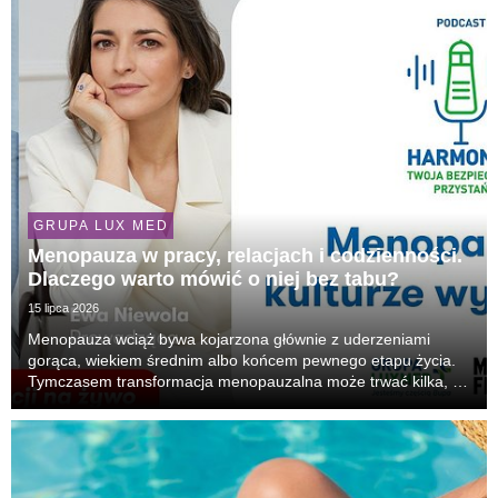
GRUPA LUX MED
Menopauza w pracy, relacjach i codzienności.
Dlaczego warto mówić o niej bez tabu?
15 lipca 2026
Menopauza wciąż bywa kojarzona głównie z uderzeniami
gorąca, wiekiem średnim albo końcem pewnego etapu życia.
Tymczasem transformacja menopauzalna może trwać kilka, a
czasem kilkanaście lat i wpływać na zdrowie, samopoczucie,
relacje, seksualność, pracę oraz poczucie spr...