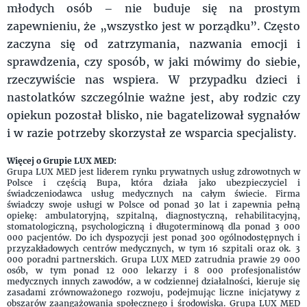
młodych osób – nie buduje się na prostym
zapewnieniu, że „wszystko jest w porządku”. Często
zaczyna się od zatrzymania, nazwania emocji i
sprawdzenia, czy sposób, w jaki mówimy do siebie,
rzeczywiście nas wspiera. W przypadku dzieci i
nastolatków szczególnie ważne jest, aby rodzic czy
opiekun pozostał blisko, nie bagatelizował sygnałów
i w razie potrzeby skorzystał ze wsparcia specjalisty.
Więcej o Grupie LUX MED:
Grupa LUX MED jest liderem rynku prywatnych usług zdrowotnych w
Polsce i częścią Bupa, która działa jako ubezpieczyciel i
świadczeniodawca usług medycznych na całym świecie. Firma
świadczy swoje usługi w Polsce od ponad 30 lat i zapewnia pełną
opiekę: ambulatoryjną, szpitalną, diagnostyczną, rehabilitacyjną,
stomatologiczną, psychologiczną i długoterminową dla ponad 3 000
000 pacjentów. Do ich dyspozycji jest ponad 300 ogólnodostępnych i
przyzakładowych centrów medycznych, w tym 16 szpitali oraz ok. 3
000 poradni partnerskich. Grupa LUX MED zatrudnia prawie 29 000
osób, w tym ponad 12 000 lekarzy i 8 000 profesjonalistów
medycznych innych zawodów, a w codziennej działalności, kieruje się
zasadami zrównoważonego rozwoju, podejmując liczne inicjatywy z
obszarów zaangażowania społecznego i środowiska. Grupa LUX MED