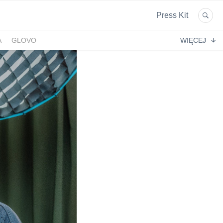
Press Kit
A
GLOVO
WIĘCEJ
EKPOL
GREEN FACTORY LOGISTICS
 AFTIGEL
HYAL-DROP MULTI
EKTIN
NA
CENTRUM MEDYCZNE DAMIANA
VENOFLEX
EMPIK FOTO
SAXX
AG MOTORS
ND
DELECTA
KONSPOL
NBIO GROUP
UNITOP
GORENJE
ZAGŁĘBIOWSKA METROPOLIA
STETHOME
FUNDACJA NAGLE SAMI
MERCEDES
GIO
PRIME SPANISH PROPERTIES
SPEDIMO
CIA
REBERNIA
BEKO
TDJ ESTATE
RAL CARE
LIBERTY INVESTMENTS
ESSENDI