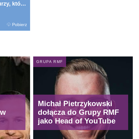
rzy, która
.docx
Pobierz
GRUPA RMF
Michał Pietrzykowski
ów
dołącza do Grupy RMF
jako Head of YouTube
dwóch
ałem,