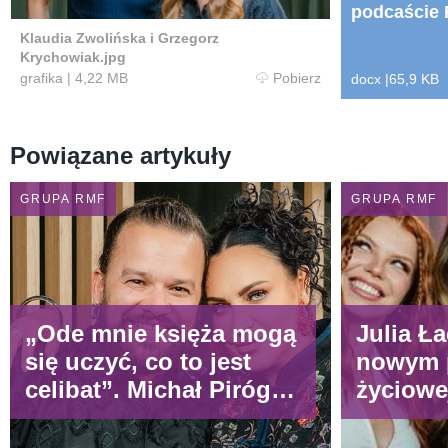
podcaście
Krychowia
Klaudia Zwolińska i Grzegorz
Krychowiak.jpg
grafika
|
4,22 MB
Pobierz
docx
|
65,9 KB
Powiązane artykuły
GRUPA RMF
GRUPA RMF
„Ode mnie księża mogą
Julia Ła
się uczyć, co to jest
nowym p
celibat”. Michał Piróg
życiowe
szczerze o samotności i
„Dopier
życiu po TVN
naprawd