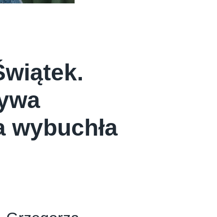
Świątek.
rywa
ra wybuchła