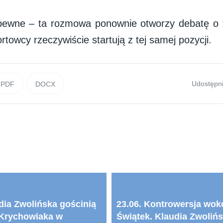
 pewne – ta rozmowa ponownie otworzy debatę o 
towcy rzeczywiście startują z tej samej pozycji.
Udostępni
PDF
DOCX
dia Zwolińska gościnią
23.06. Kontrowersja wokó
Krychowiaka w
Świątek. Klaudia Zwoliń