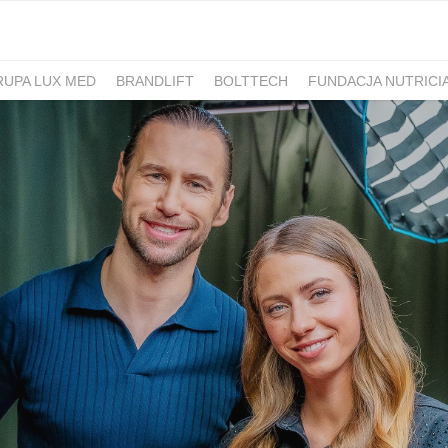
RUPA LUX MED
BRANDLIFT
BOLTTECH
FUNDACJA NUTRICI
-PIB
IRON MOUNTAIN POLSKA
NEW WORK
ATLAS
SM ML
IDS&CO.
PIZZAPORTAL.PL
MAXIBIOTIC
OCUVITE
SACHOL
D
ROMET
SANOFI
KRAJOWA RZEMIEŚLNICZA IZBA OPTYCZ
 HOSPICJUM
TERAPIA REZONANSEM MAGNETYCZNYM - MBST
PACSAFE
LORUS
CONTIGO
ZAMEK TOPACZ
BAKALLA
RA
JASMEEN
MOMME
ALKEMIE
SZPITAL MEDICOVER
E
BANO
POKONAJ ZAĆMĘ, POPRAW WIDZENIE
GÓRNOŚLĄSKO-
UNICEF
JASNUM
PHARMENA
BETHRU
MANUFAKTURA
K CARSHARING
BUDVAR
ŁÓDŹ KALISKA
PLAYFAIR
POLRE
FEKT1BUTELKI
COLOSTRUM
CARLSBERG
GEN4GEN
BAL
Y
UNILEVER
HUMAN ANSWER INSTITUTE
PIERRE FABRE O