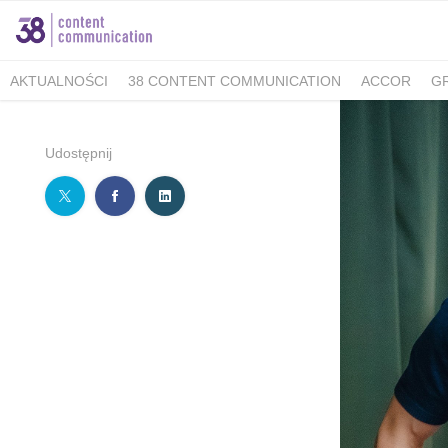
AKTUALNOŚCI
38 CONTENT COMMUNICATION
ACCOR
G
MINISTERSTWO KLIMATU I ŚRODOWISKA
FELLOWMIND
IOŚ
WALKING KORZENIOWSKI
INDESIT
GRUPA WHIRLPOOL
K
Udostępnij
BERIMAL
ACCOR MARKETPLACE KRAKÓW
TUTORE POLAN
MEDICOVER SENIOR
MEDICOVER STOMATOLOGIA
PUCKIE
KAMBUKKA
BESYMBIO
ZŁOTOPOLSKA DOLINA
DR.BACTY
GREEN CAFFÈ NERO
AHMAD TEA LONDON
AKBAR
SAND
TCG PROCESS POLSKA
ALMATUR
ENERGIA POLSKA
ZAD
BARTOLINI AIR
ALCON - MAMY OKO NA ZAĆMĘ
PREGNABIT
WARMIA I MAZURY
DERMENA
GABRIELLA
LAVEO
PANE
SACHOL KIDS
CITY GOLF ŁÓDŹ
BIOMED
FORUM 76
#E
ZYMETRIA
INSTYTUT KSIĄŻKI
GRUPA RMF
ESTE SYNERG