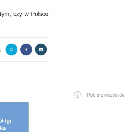
tym, czy w Polsce
j
Pobierz wszystkie
ł Igi
ska