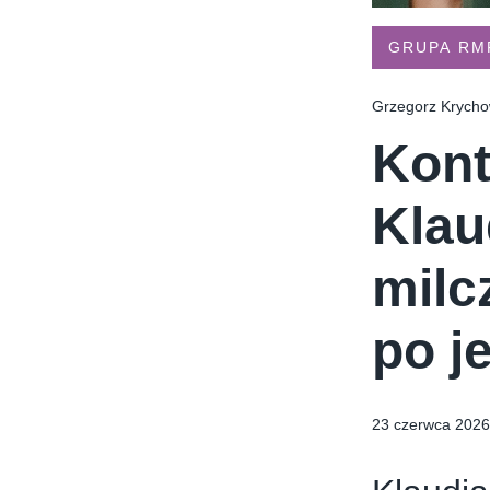
TYMIENIECKIEGO 17
APPLIA
HOLI BALI
THE MAGNUM IC
GRUPA RM
Grzegorz Krychow
Kont
Klau
milc
po j
23 czerwca 2026