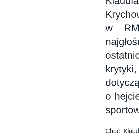
Klaudi
Krycho
w RMF
najgło
ostatni
krytyk
dotyczą
o hejci
sporto
Choć Klaud