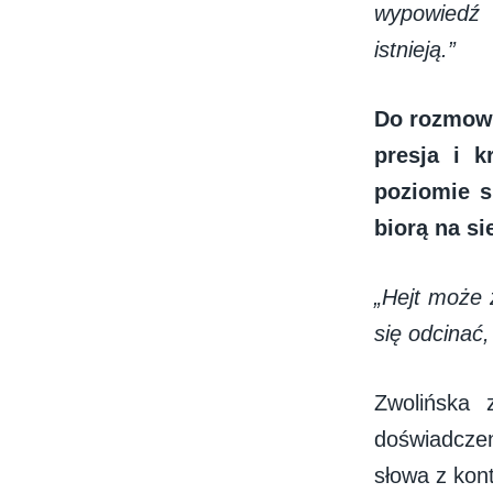
wypowiedź 
istnieją.”
Do rozmowy
presja i 
poziomie s
biorą na si
„Hejt może 
się odcinać,
Zwolińska 
doświadczen
słowa z kon