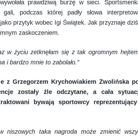
wywołała prawdziwą burzę w sieci. Sportsmenk
o gali, podczas której padły słowa interpret
jako przytyk wobec Igi Świątek. Jak przyznaje dziś,
romnym zaskoczeniem.
az w życiu zetknęłam się z tak ogromnym hejtem
a i bardzo mnie to zabolało.”
 z Grzegorzem Krychowiakiem Zwolińska pod
encje zostały źle odczytane, a cała sytuac
traktowani bywają sportowcy reprezentując
ów niszowych taka nagroda może zmienić wszys