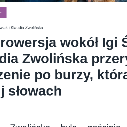
E CREAM COMPANY
PSTRYK
F
iak i Klaudia Zwolińska
rowersja wokół Igi 
dia Zwolińska prze
zenie po burzy, któ
ej słowach