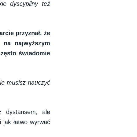
ie dyscypliny też
rcie przyznał, że
ch na najwyższym
często świadomie
ie musisz nauczyć
z dystansem, ale
i jak łatwo wyrwać