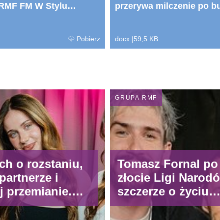
 RMF FM W Stylu
przerywa milczenie po bu
ka.docx
wybuchła po jej słowach
Pobierz
docx
|
59,5 KB
GRUPA RMF
ch o rozstaniu,
Tomasz Fornal po
artnerze i
złocie Ligi Narod
j przemianie.
szczerze o życiu
o teraz
prywatnym. „Po 
ę jestem sobą”
miesiącach wiedzi