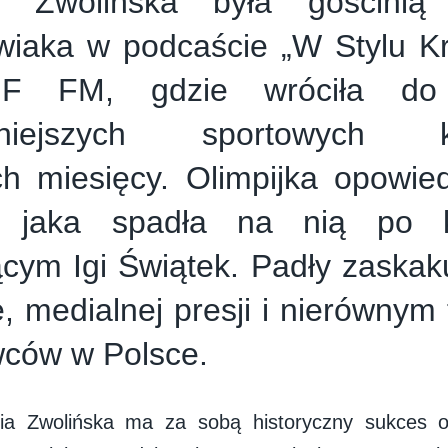
a Zwolińska była gościnią
wiaka w podcaście „W Stylu K
 FM, gdzie wróciła do 
śniejszych sportowych ko
ch miesięcy. Olimpijka opowied
i, jaka spadła na nią po 
cym Igi Świątek. Padły zaskak
e, medialnej presji i nierównym
wców w Polsce.
ia Zwolińska ma za sobą historyczny sukces oli