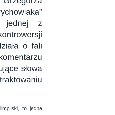
 Grzegorza
rychowiaka”
jednej z
ntrowersji
ziała o fali
komentarzu
ujące słowa
 traktowaniu
mpijski, to jedna