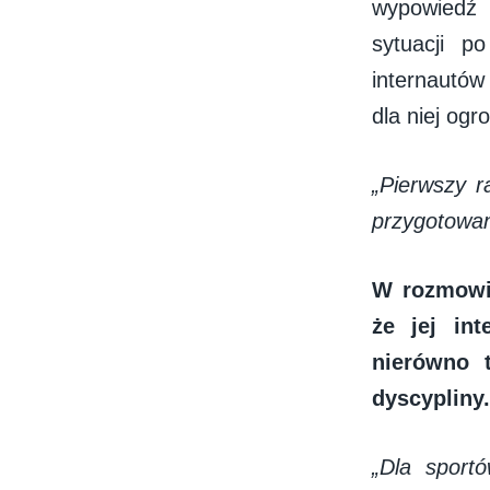
wypowiedź 
sytuacji p
internautów 
dla niej og
„Pierwszy r
przygotowan
W rozmowie
że jej int
nierówno 
dyscypliny.
„Dla sport