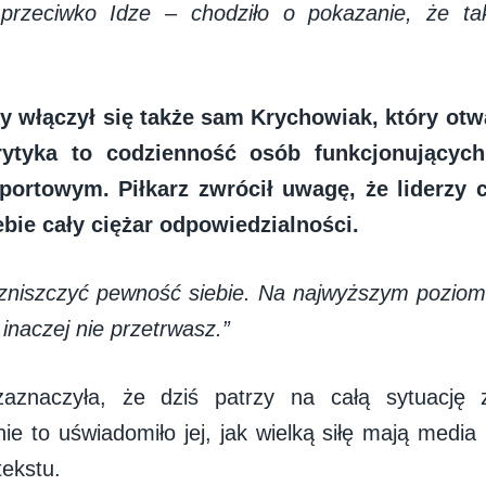
przeciwko Idze – chodziło o pokazanie, że tak
 włączył się także sam Krychowiak, który otwa
krytyka to codzienność osób funkcjonujący
portowym. Piłkarz zwrócił uwagę, że liderzy 
ebie cały ciężar odpowiedzialności.
zniszczyć pewność siebie. Na najwyższym poziom
 inaczej nie przetrwasz.”
zaznaczyła, że dziś patrzy na całą sytuację 
ie to uświadomiło jej, jak wielką siłę mają media 
tekstu.